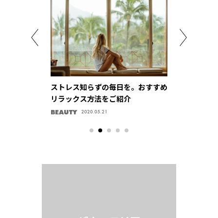
導入されるアイ
ストレス知らずの毎日を。おすすめ
お籠り旅行に
リラックス方法をご紹介
ぶ方法とは？
チェックして
BEAUTY
TRAVEL
2020.05.21
2020.05.