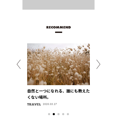
RECOMMEND
めしたい、今一
自然と一つになれる、誰にも教えた
忘れられない
ンプルネイルカ
くない場所。
レな写真や動
す
TRAVEL
TRAVEL
2020.05.27
2020.05.